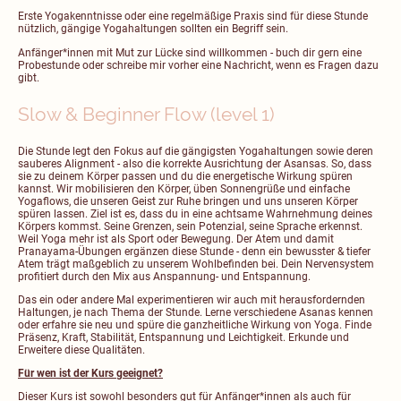
Erste Yogakenntnisse oder eine regelmäßige Praxis sind für diese Stunde
nützlich, gängige Yogahaltungen sollten ein Begriff sein.
Anfänger*innen mit Mut zur Lücke sind willkommen - buch dir gern eine
Probestunde oder schreibe mir vorher eine Nachricht, wenn es Fragen dazu
gibt.
Slow & Beginner Flow (level 1)
Die Stunde legt den Fokus auf die gängigsten Yogahaltungen sowie deren
sauberes Alignment - also die korrekte Ausrichtung der Asansas. So, dass
sie zu deinem Körper passen und du die energetische Wirkung spüren
kannst. Wir mobilisieren den Körper, üben Sonnengrüße und einfache
Yogaflows, die unseren Geist zur Ruhe bringen und uns unseren Körper
spüren lassen. Ziel ist es, dass du in eine achtsame Wahrnehmung deines
Körpers kommst. Seine Grenzen, sein Potenzial, seine Sprache erkennst.
Weil Yoga mehr ist als Sport oder Bewegung. Der Atem und damit
Pranayama-Übungen ergänzen diese Stunde - denn ein bewusster & tiefer
Atem trägt maßgeblich zu unserem Wohlbefinden bei. Dein Nervensystem
profitiert durch den Mix aus Anspannung- und Entspannung.
Das ein oder andere Mal experimentieren wir auch mit herausfordernden
Haltungen, je nach Thema der Stunde. Lerne verschiedene Asanas kennen
oder erfahre sie neu und spüre die ganzheitliche Wirkung von Yoga. Finde
Präsenz, Kraft, Stabilität, Entspannung und Leichtigkeit. Erkunde und
Erweitere diese Qualitäten.
Für wen ist der Kurs geeignet?
Dieser Kurs ist sowohl besonders gut für Anfänger*innen als auch für