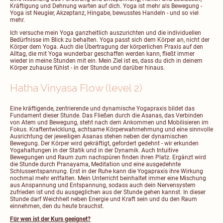
Kräftigung und Dehnung warten auf dich. Yoga ist mehr als Bewegung -
Yoga ist Neugier, Akzeptanz, Hingabe, bewusstes Handeln - und so viel
mehr.
Ich versuche mein Yoga ganzheitlich auszurichten und die individuellen
Bedürfnisse im Blick zu behalten. Yoga passt sich dem Körper an, nicht der
Körper dem Yoga. Auch die Übertragung der körperlichen Praxis auf den
Alltag, die mit Yoga wunderbar geschaffen werden kann, fließt immer
wieder in meine Stunden mit ein. Mein Ziel ist es, dass du dich in deinem
Körper zuhause fühlst - in der Stunde und darüber hinaus.
Hatha Vinyasa Flow (level 2)
Eine kräftigende, zentrierende und dynamische Yogapraxis bildet das
Fundament dieser Stunde. Das Fließen durch die Asanas, das Verbinden
von Atem und Bewegung, steht nach dem Ankommen und Mobilisieren im
Fokus. Kraftentwicklung, achtsame Körperwahrnehmung und eine sinnvolle
Ausrichtung der jeweiligen Asanas stehen neben der dynamischen
Bewegung. Der Körper wird gekräftigt, gefordert gedehnt - wir erkunden
Yogahaltungen in der Statik und in der Dynamik. Auch Intuitive
Bewegungen und Raum zum nachspüren finden ihren Platz. Ergänzt wird
die Stunde durch Pranayama, Meditation und eine ausgedehnte
Schlussentspannung. Erst in der Ruhe kann die Yogapraxis ihre Wirkung
nochmal mehr entfalten. Mein Unterricht beinhaltet immer eine Mischung
aus Anspannung und Entspannung, sodass auch dein Nervensystem
zufrieden ist und du ausgeglichen aus der Stunde gehen kannst. In dieser
Stunde darf Weichheit neben Energie und Kraft sein und du den Raum
einnehmen, den du heute brauchst.
Für wen ist der Kurs geeignet?