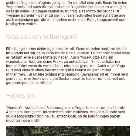
geübtere Yogis und Yoginis geeignet. Du schaffst eine gute Basis für deine
Yogapraxis und auch für dynamischere Yogastile (bei denen es wichtig ist,
dass du deine Haltungen sauber ausführst). Das Motto der Stunde ist
"weniger ist mehr" - daher tut sie in unserer schnellen Gesellschaft gerade
auch denjenigen gut, die ein bisschen mehr in die Ruhe, Langsamkeit und
Kraft gehen wollen.
Was soll ich mitbringen?
Bitte bringe immer deine eigene Matte mit. Wenn du keine hast, melde dich
im Vorfeld bei mir, dann kann ich dir eine ausleihen. Früher oder später wäre
es ratsam, eine eigene Matte zu haben. Auch Yoga-Klötze sind ein
wunderbares Tool, um deine Praxis zu unterstützen. Ein paar habe ich
immer dabei, wenn du welche hast, nimm sie gerne mit. Auch einen Yoga-
Gurt oder einfach einen Bademantelgürtel kannst du gern immer
mitnehmen. Für unsere Schlussentspannung (Savasana) ist es immer sehr
gemütlich, eine Decke und dicke Socken parat zu haben, um dich voll und
ganz entspannen zu können.
Hands on
"Hands On Assists" sind Berührungen des Yogalehrenden, um bestimmte
Asanas zu korrigieren, intensivieren oder entlasten. Vor jeder Stunde hast
du die Möglichkeit dich neu zu entscheiden, ob du Berührungen haben
möchtest, oder nicht.