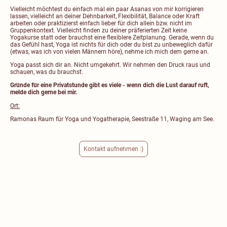
Vielleicht möchtest du einfach mal ein paar Asanas von mir korrigieren
lassen, vielleicht an deiner Dehnbarkeit, Flexibilität, Balance oder Kraft
arbeiten oder praktizierst einfach lieber für dich allein bzw. nicht im
Gruppenkontext. Vielleicht finden zu deiner präferierten Zeit keine
Yogakurse statt oder brauchst eine flexiblere Zeitplanung. Gerade, wenn du
das Gefühl hast, Yoga ist nichts für dich oder du bist zu unbeweglich dafür
(etwas, was ich von vielen Männern höre), nehme ich mich dem gerne an.
Yoga passt sich dir an. Nicht umgekehrt. Wir nehmen den Druck raus und
schauen, was du brauchst.
Gründe für eine Privatstunde gibt es viele - wenn dich die Lust darauf ruft,
melde dich gerne bei mir.
Ort:
Ramonas Raum für Yoga und Yogatherapie, Seestraße 11, Waging am See.
Kontakt aufnehmen :)
Preise - Private Einzelstunde
Preise inkl. Mwst, zzgl. Fahrtkosten.