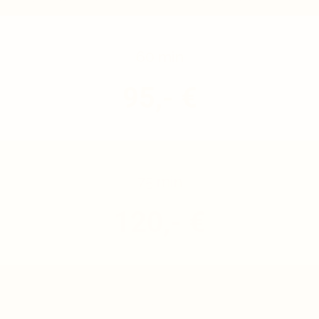
Bei der Buchung von mehreren Stunden biete ich gerne einen Rabatt an :)
60 min
95,- €
75 min
120,- €
90 min