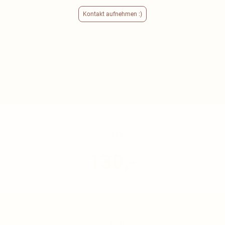
Kontakt aufnehmen :)
Preise - Private Gruppenstunde bis
4 Personen
Preise inkl. Mwst. & Vorgespräch, zzgl. Fahrtkosten & ggfs. Raumkosten.
60 min
130,-
75 min