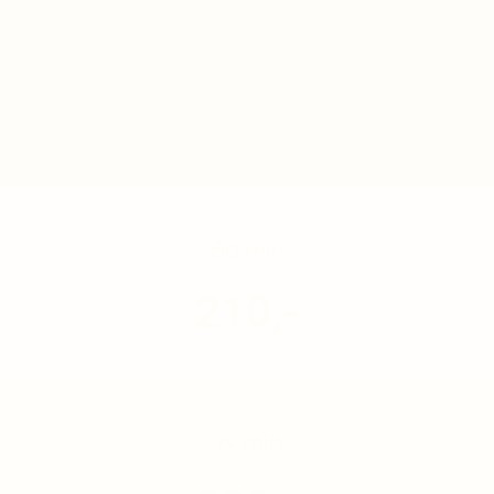
Preise - Private Gruppenstunde bis
15 Personen
Preise inkl. Mwst. & Vorgespräch, zzgl. Fahrtkosten & ggfs. Raumkosten.
60 min
210,-
75 min